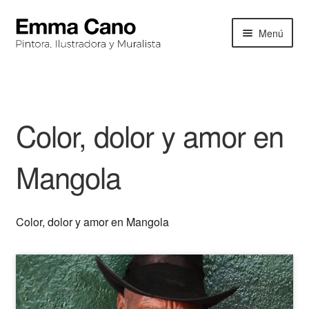
Ir
Ir
Menú
a
al
la
contenido
INICIO
navegación
BIOGRAFIA
Color, dolor y amor en
PORTAFOLIO
Mangola
EXPOSICIONES
NOTICIAS
Color, dolor y amor en Mangola
CONTACTO