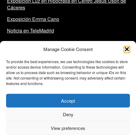
Exposición Luz en Hipocratia en Centro Jesús Usón de
Cáceres
Exposición Emma Cano
Noticia en TeleMadrid
Manage Cookie Consent
To provide the best experiences, we use technologies like cookies to store
and/or access device information. Consenting to these technologies will
allow us to process data such as browsing behavior or unique IDs on this
site. Not consenting or withdrawing consent, may adversely affect certain
features and functions.
Financiado por la Unión Europea-Next Generation EU
Accept
Deny
© Emma Cano 2026
Diseño: Amplia Estudio
View preferences